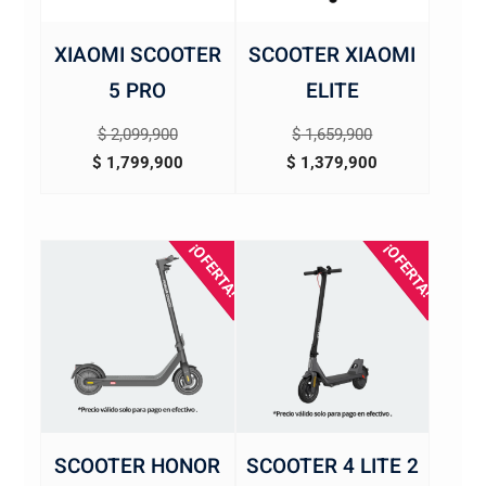
XIAOMI SCOOTER
SCOOTER XIAOMI
5 PRO
ELITE
El
El
$
2,099,900
$
1,659,900
precio
El
precio
El
$
1,799,900
$
1,379,900
original
precio
original
precio
era:
actual
era:
actual
$ 2,099,900.
es:
$ 1,659,900.
es:
¡OFERTA!
¡OFERTA!
$ 1,799,900.
$ 1,379,900.
SCOOTER HONOR
SCOOTER 4 LITE 2