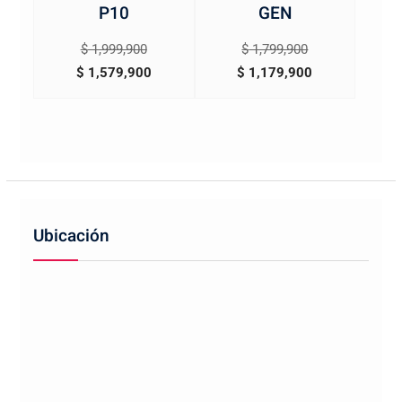
P10
GEN
El
El
$
1,999,900
$
1,799,900
precio
El
precio
El
$
1,579,900
$
1,179,900
original
precio
original
precio
era:
actual
era:
actual
$ 1,999,900.
es:
$ 1,799,900.
es:
$ 1,579,900.
$ 1,179,900.
Ubicación