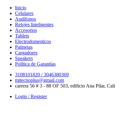
Skip
Inicio
to
Celulares
content
Audífonos
Relojes Inteligentes
Accesorios
Tablets
Electrodomesticos
Patinetas
Cargadores
Speakers
Política de Garantías
3108101820 / 3046380369
mitecnoplus@gmail.com
carrera 56 # 3 - 88 OF 503, edificio Ana Pilar, Cali
Login / Register