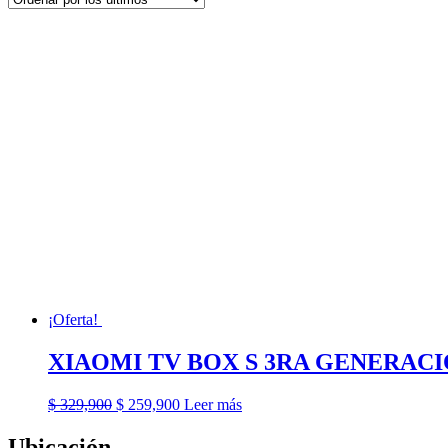
¡Oferta!
XIAOMI TV BOX S 3RA GENERAC
El
El
$
329,900
$
259,900
Leer más
precio
precio
original
actual
Ubicación