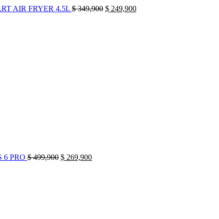
RT AIR FRYER 4.5L
$
349,900
$
249,900
El
El
precio
precio
original
actual
era:
es:
$ 499,900.
$ 269,900.
 6 PRO
$
499,900
$
269,900
El
El
precio
precio
original
actual
era:
es:
$ 399,900.
$ 299,900.