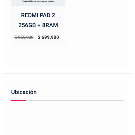
REDMI PAD 2
256GB + 8RAM
El
El
$
859,900
$
699,900
precio
precio
original
actual
era:
es:
$ 859,900.
$ 699,900.
Ubicación