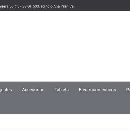
rrera 56 # 3 - 88 OF 503, edificio Ana Pilar, Cali
igentes
Accesorios
Tablets
Electrodomesticos
P