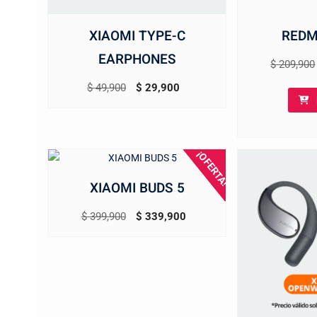
XIAOMI TYPE-C
REDM
EARPHONES
$
209,900
El
El
$
49,900
$
29,900
precio
precio
original
actual
era:
es:
¡OFERTA!
$ 49,900.
$ 29,900.
XIAOMI BUDS 5
El
El
$
399,900
$
339,900
precio
precio
original
actual
era:
es:
$ 399,900.
$ 339,900.