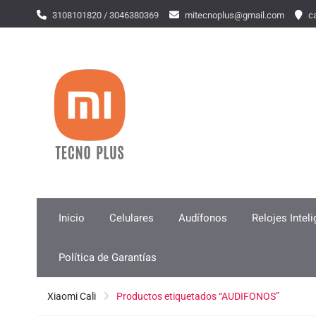
Skip
3108101820 / 3046380369
mitecnoplus@gmail.com
ca
to
content
Inicio
Celulares
Audífonos
Relojes Intel
Política de Garantías
Xiaomi Cali
Productos etiquetados “AUDIFONOS”