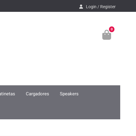
Login / Register
0
atinetas
Cargadores
Speakers