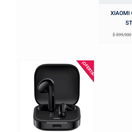
XIAOMI
S
$
599,900
¡OFERTA!