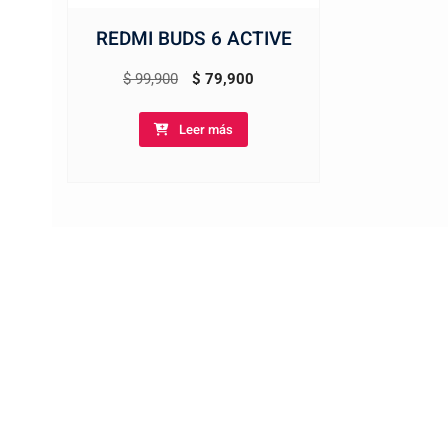
REDMI BUDS 6 ACTIVE
El
El
$
99,900
$
79,900
precio
precio
Leer más
original
actual
era:
es:
$ 99,900.
$ 79,900.