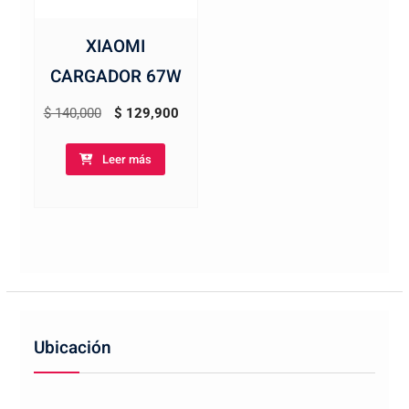
XIAOMI
CARGADOR 67W
El
El
$
140,000
$
129,900
precio
precio
Leer más
original
actual
era:
es:
$ 140,000.
$ 129,900.
Ubicación