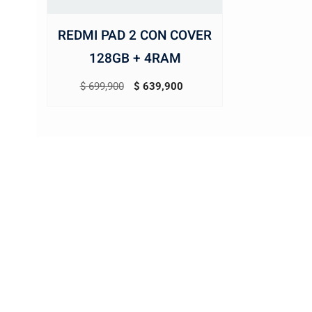
REDMI PAD 2 CON COVER
128GB + 4RAM
El
El
$
699,900
$
639,900
precio
precio
original
actual
era:
es:
$ 699,900.
$ 639,900.