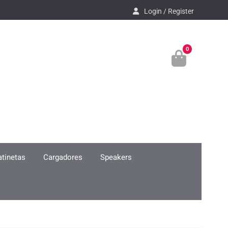
Login / Register
0
atinetas
Cargadores
Speakers