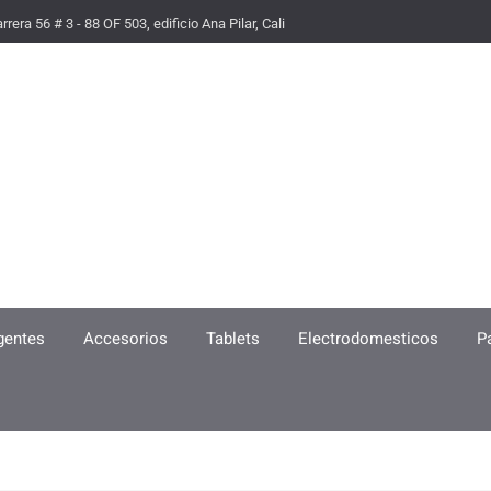
rrera 56 # 3 - 88 OF 503, edificio Ana Pilar, Cali
igentes
Accesorios
Tablets
Electrodomesticos
P