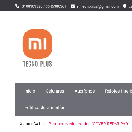
Skip
3108101820 / 3046380369
mitecnoplus@gmail.com
ca
to
content
Inicio
Celulares
Audífonos
Relojes Intel
Política de Garantías
Xiaomi Cali
Productos etiquetados “COVER REDMI PAD”