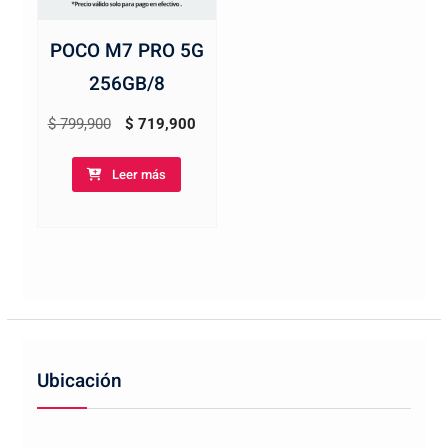
POCO M7 PRO 5G
256GB/8
El
El
$
799,900
$
719,900
precio
precio
Leer más
original
actual
era:
es:
$ 799,900.
$ 719,900.
Ubicación