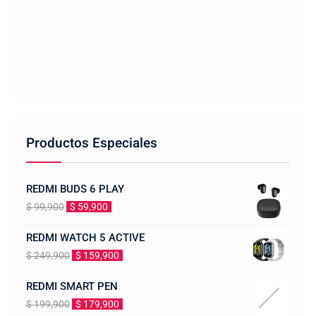
Productos Especiales
REDMI BUDS 6 PLAY
El
El
$
99,900
$
59,900
precio
precio
REDMI WATCH 5 ACTIVE
original
actual
El
El
$
249,900
$
159,900
era:
es:
precio
precio
$ 99,900.
$ 59,900.
REDMI SMART PEN
original
actual
El
El
$
199,900
$
179,900
era:
es: