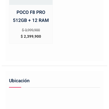
POCO F8 PRO
512GB + 12 RAM
El
$
3,999,900
precio
El
$
2,399,900
original
precio
era:
actual
$ 3,999,900.
es:
$ 2,399,900.
Ubicación