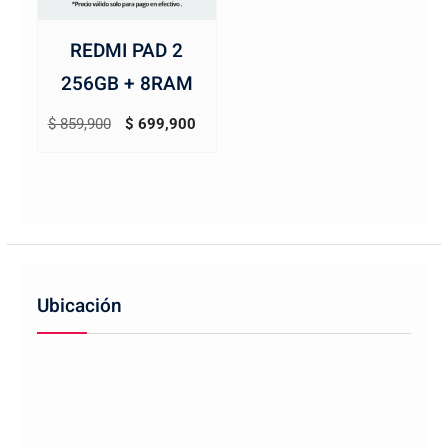
REDMI PAD 2
256GB + 8RAM
El
El
$
859,900
$
699,900
precio
precio
original
actual
era:
es:
$ 859,900.
$ 699,900.
Ubicación