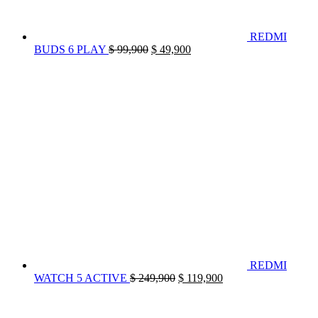
REDMI
El
El
BUDS 6 PLAY
$
99,900
$
49,900
precio
precio
original
actual
era:
es:
$ 99,900.
$ 49,900.
REDMI
El
El
WATCH 5 ACTIVE
$
249,900
$
119,900
precio
precio
original
actual
era:
es: