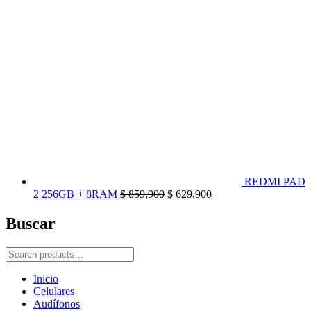
era:
es:
$ 599,900.
$ 399,900.
REDMI PAD
El
El
2 256GB + 8RAM
$
859,900
$
629,900
precio
precio
original
actual
Buscar
era:
es:
$ 859,900.
$ 629,900.
Search
for:
Inicio
Celulares
Audífonos