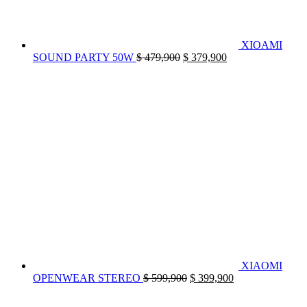
XIOAMI
El
El
SOUND PARTY 50W
$
479,900
$
379,900
precio
precio
original
actual
era:
es:
$ 479,900.
$ 379,900.
XIAOMI
El
El
OPENWEAR STEREO
$
599,900
$
399,900
precio
precio
original
actual