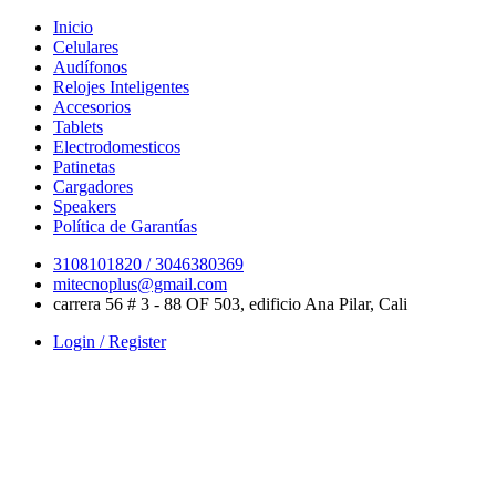
Skip
Inicio
to
Celulares
content
Audífonos
Relojes Inteligentes
Accesorios
Tablets
Electrodomesticos
Patinetas
Cargadores
Speakers
Política de Garantías
3108101820 / 3046380369
mitecnoplus@gmail.com
carrera 56 # 3 - 88 OF 503, edificio Ana Pilar, Cali
Login / Register