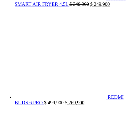
El
El
SMART AIR FRYER 4.5L
$
349,900
$
249,900
precio
precio
original
actual
era:
es:
$ 349,900.
$ 249,900.
REDMI
El
El
BUDS 6 PRO
$
499,900
$
269,900
precio
precio
original
actual
era:
es:
$ 499,900.
$ 269,900.