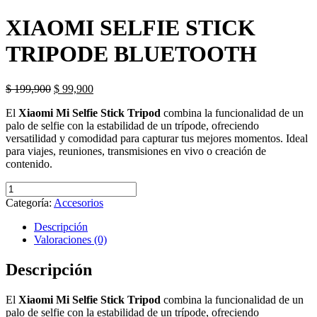
XIAOMI SELFIE STICK
TRIPODE BLUETOOTH
El
El
$
199,900
$
99,900
precio
precio
El
Xiaomi Mi Selfie Stick Tripod
combina la funcionalidad de un
original
actual
palo de selfie con la estabilidad de un trípode, ofreciendo
era:
es:
versatilidad y comodidad para capturar tus mejores momentos. Ideal
$ 199,900.
$ 99,900.
para viajes, reuniones, transmisiones en vivo o creación de
contenido.
XIAOMI
SELFIE
Categoría:
Accesorios
STICK
TRIPODE
Descripción
BLUETOOTH
Valoraciones (0)
cantidad
Descripción
El
Xiaomi Mi Selfie Stick Tripod
combina la funcionalidad de un
palo de selfie con la estabilidad de un trípode, ofreciendo