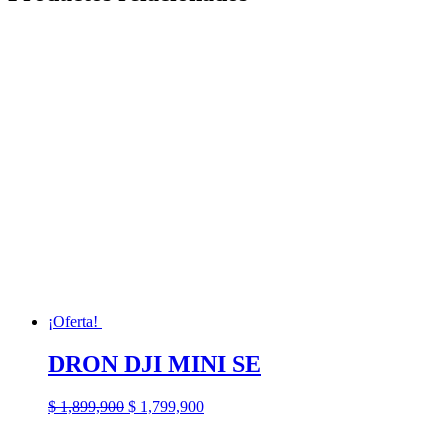
¡Oferta!
DRON DJI MINI SE
El
El
$
1,899,900
$
1,799,900
precio
precio
original
actual