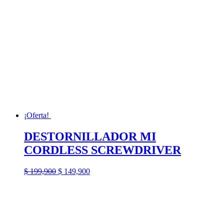
¡Oferta!
DESTORNILLADOR MI
CORDLESS SCREWDRIVER
El
El
$
199,900
$
149,900
precio
precio
original
actual
era:
es:
$ 199,900.
$ 149,900.