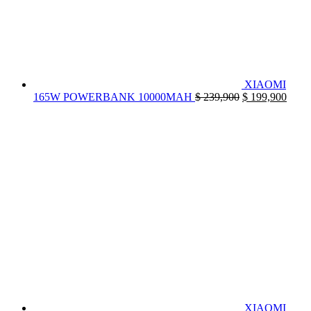
XIAOMI
El
El
165W POWERBANK 10000MAH
$
239,900
$
199,900
precio
preci
original
actua
era:
es:
$ 239,900.
$ 199
XIAOMI