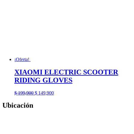
¡Oferta!
XIAOMI ELECTRIC SCOOTER
RIDING GLOVES
El
El
$
199,900
$
149,900
precio
precio
original
actual
Ubicación
era:
es:
$ 199,900.
$ 149,900.