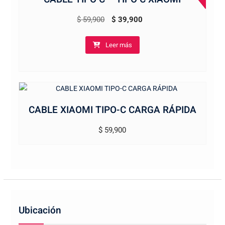
El
El
$
59,900
$
39,900
precio
precio
Leer más
original
actual
era:
es:
$ 59,900.
$ 39,900.
CABLE XIAOMI TIPO-C CARGA RÁPIDA
$
59,900
Ubicación