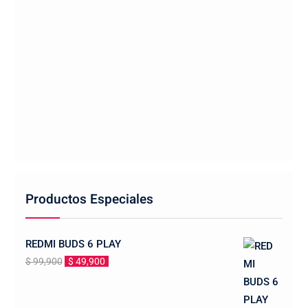
Productos Especiales
REDMI BUDS 6 PLAY
El
El
$
99,900
$
49,900
precio
precio
original
actual