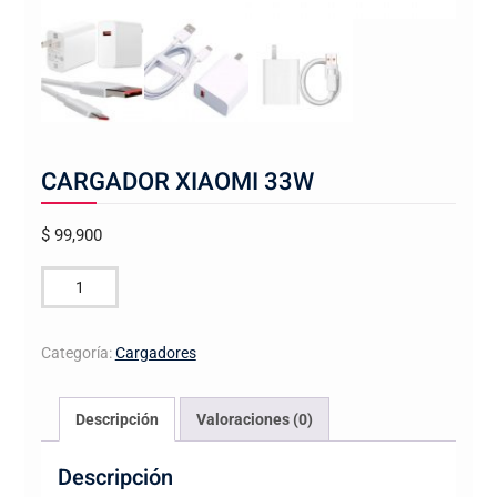
CARGADOR XIAOMI 33W
$
99,900
CARGADOR
XIAOMI
33W
Categoría:
Cargadores
cantidad
Descripción
Valoraciones (0)
Descripción