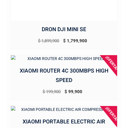
DRON DJI MINI SE
El
El
$
1,899,900
$
1,799,900
precio
precio
original
actual
¡OFERTA!
era:
es:
XIAOMI ROUTER 4C 300MBPS HIGH
$ 1,899,900.
$ 1,799,900.
SPEED
El
El
$
199,900
$
99,900
precio
precio
original
actual
¡OFERTA!
era:
es:
XIAOMI PORTABLE ELECTRIC AIR
$ 199,900.
$ 99,900.