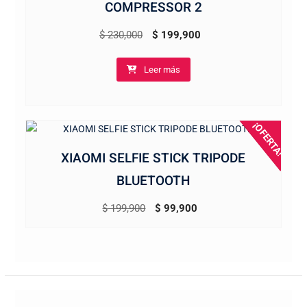
COMPRESSOR 2
El
El
$
230,000
$
199,900
precio
precio
Leer más
original
actual
era:
es:
$ 230,000.
$ 199,900.
¡OFERTA!
XIAOMI SELFIE STICK TRIPODE
BLUETOOTH
El
El
$
199,900
$
99,900
precio
precio
original
actual
era:
es:
$ 199,900.
$ 99,900.