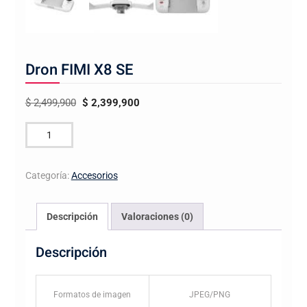
Dron FIMI X8 SE
El
El
$
2,499,900
$
2,399,900
precio
precio
Dron
original
actual
FIMI
era:
es:
X8
$ 2,499,900.
$ 2,399,900.
Categoría:
Accesorios
SE
cantidad
Descripción
Valoraciones (0)
Descripción
Formatos de imagen
JPEG/PNG