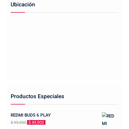
Ubicación
Productos Especiales
REDMI BUDS 6 PLAY
El
El
$
99,900
$
49,900