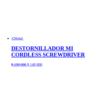
¡Oferta!
DESTORNILLADOR MI
CORDLESS SCREWDRIVER
El
El
$
199,900
$
149,900
precio
precio
original
actual
era:
es:
$ 199,900.
$ 149,900.