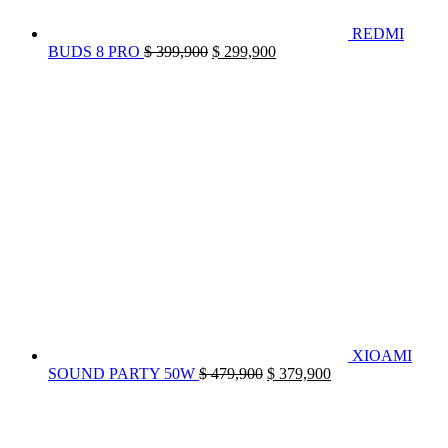
REDMI
El
El
BUDS 8 PRO
$
399,900
$
299,900
precio
precio
original
actual
era:
es:
$ 399,900.
$ 299,900.
XIOAMI
El
El
SOUND PARTY 50W
$
479,900
$
379,900
precio
precio
original
actual
era:
es:
$ 479,900.
$ 379,900.