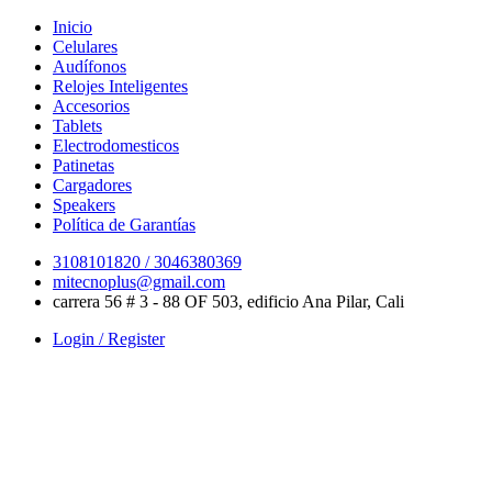
Skip
Inicio
to
Celulares
content
Audífonos
Relojes Inteligentes
Accesorios
Tablets
Electrodomesticos
Patinetas
Cargadores
Speakers
Política de Garantías
3108101820 / 3046380369
mitecnoplus@gmail.com
carrera 56 # 3 - 88 OF 503, edificio Ana Pilar, Cali
Login / Register