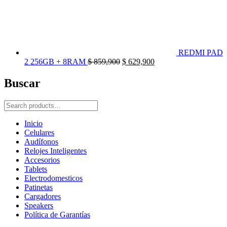
REDMI PAD
El
El
2 256GB + 8RAM
$
859,900
$
629,900
precio
precio
original
actual
Buscar
era:
es:
$ 859,900.
$ 629,900.
Search
for:
Inicio
Celulares
Audífonos
Relojes Inteligentes
Accesorios
Tablets
Electrodomesticos
Patinetas
Cargadores
Speakers
Política de Garantías