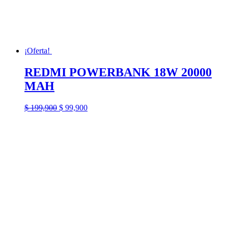
¡Oferta!
REDMI POWERBANK 18W 20000
MAH
El
El
$
199,900
$
99,900
precio
precio
original
actual
era:
es:
$ 199,900.
$ 99,900.