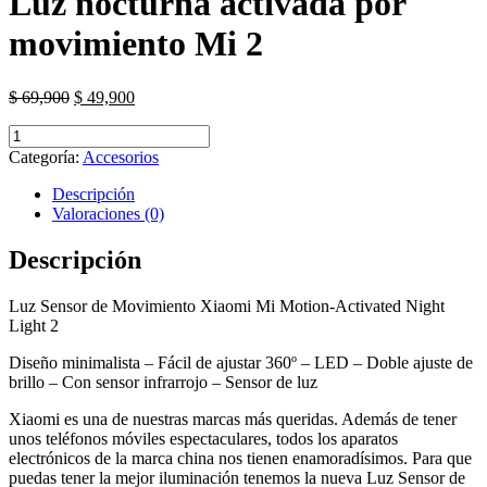
Luz nocturna activada por
movimiento Mi 2
El
El
$
69,900
$
49,900
precio
precio
Luz
original
actual
nocturna
era:
es:
Categoría:
Accesorios
activada
$ 69,900.
$ 49,900.
por
Descripción
movimiento
Valoraciones (0)
Mi
2
Descripción
cantidad
Luz Sensor de Movimiento Xiaomi Mi Motion-Activated Night
Light 2
Diseño minimalista – Fácil de ajustar 360º – LED – Doble ajuste de
brillo – Con sensor infrarrojo – Sensor de luz
Xiaomi es una de nuestras marcas más queridas. Además de tener
unos teléfonos móviles espectaculares, todos los aparatos
electrónicos de la marca china nos tienen enamoradísimos. Para que
puedas tener la mejor iluminación tenemos la nueva Luz Sensor de