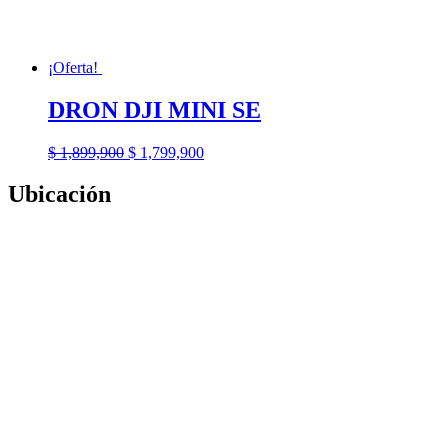
¡Oferta!
DRON DJI MINI SE
El
El
$
1,899,900
$
1,799,900
precio
precio
original
actual
Ubicación
era:
es:
$ 1,899,900.
$ 1,799,900.