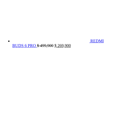
REDMI
El
El
BUDS 6 PRO
$
499,900
$
269,900
precio
precio
original
actual
era:
es:
$ 499,900.
$ 269,900.