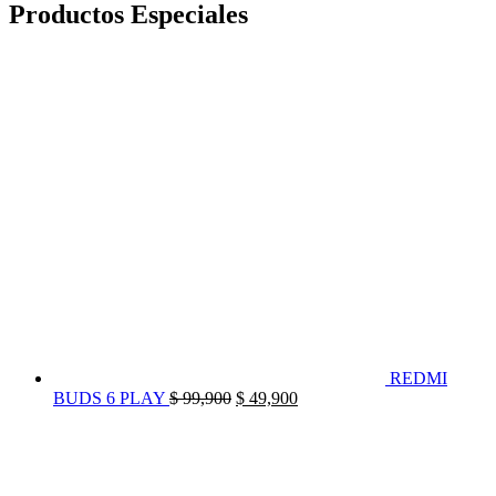
Productos Especiales
REDMI
El
El
BUDS 6 PLAY
$
99,900
$
49,900
precio
precio
original
actual
era:
es:
$ 99,900.
$ 49,900.