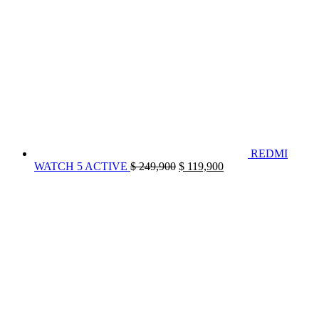
REDMI
El
El
WATCH 5 ACTIVE
$
249,900
$
119,900
precio
precio
original
actual
era:
es:
$ 249,900.
$ 119,900.