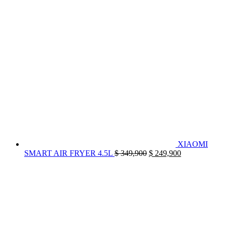
original
actua
era:
es:
$ 239,900.
$ 199
XIAOMI
El
El
SMART AIR FRYER 4.5L
$
349,900
$
249,900
precio
precio
original
actual
era:
es:
$ 349,900.
$ 249,900.