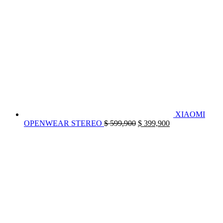
XIAOMI
El
El
OPENWEAR STEREO
$
599,900
$
399,900
precio
precio
original
actual
era:
es:
$ 599,900.
$ 399,900.