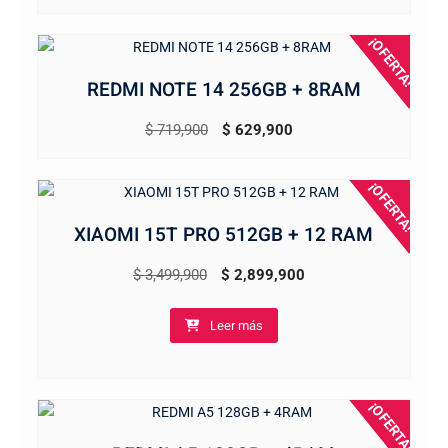
$ 2,149,900.
$ 1,979,900.
¡OFERTA!
REDMI NOTE 14 256GB + 8RAM
El
El
$
719,900
$
629,900
precio
precio
original
actual
¡OFERTA!
era:
es:
XIAOMI 15T PRO 512GB + 12 RAM
$ 719,900.
$ 629,900.
El
El
$
3,499,900
$
2,899,900
precio
precio
Leer más
original
actual
era:
es:
$ 3,499,900.
$ 2,899,900.
¡OFERTA!