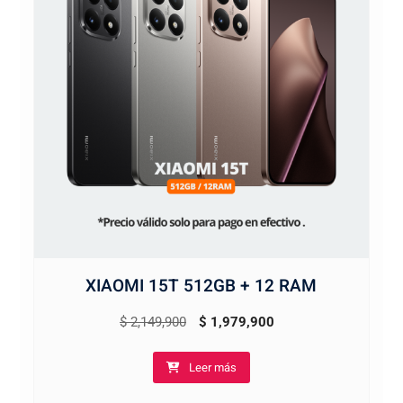
XIAOMI 15T 512GB + 12 RAM
El
El
$
2,149,900
$
1,979,900
precio
precio
Leer más
original
actual
era:
es: