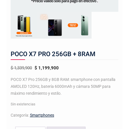
POCO X7 PRO 256GB + 8RAM
El
El
$
1,339,900
$
1,199,900
precio
precio
POCO X7 Pro 256GB y 8GB RAM: smartphone con pantalla
original
actual
AMOLED 120Hz, batería 6000mAh y cámara 50MP para
era:
es:
máximo rendimiento y estilo.
$ 1,339,900.
$ 1,199,900.
Sin existencias
Categoría:
Smartphones