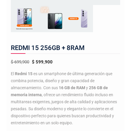
REDMI 15 256GB + 8RAM
El
El
$
699,900
$
599,900
precio
precio
El
Redmi 15
es un smartphone de última generación que
original
actual
combina potencia, diseño y gran capacidad de
era:
es:
almacenamiento. Con sus
16 GB de RAM
y
256 GB de
$ 699,900.
$ 599,900.
memoria interna
, ofrece un rendimiento fluido incluso en
multitareas exigentes, juegos de alta calidad y aplicaciones
pesadas. Su diseño moderno y elegante lo convierte en el
dispositivo perfecto para quienes buscan productividad y
entretenimiento en un solo equipo.