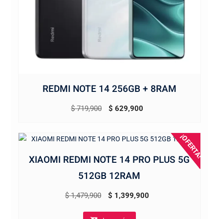
REDMI NOTE 14 256GB + 8RAM
El
El
$
719,900
$
629,900
precio
precio
original
actual
¡OFERTA!
era:
es:
XIAOMI REDMI NOTE 14 PRO PLUS 5G
$ 719,900.
$ 629,900.
512GB 12RAM
El
El
$
1,479,900
$
1,399,900
precio
precio