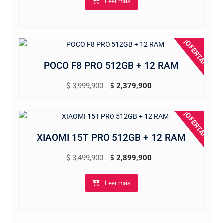
Leer más
original
actual
era:
es:
$ 1,479,900.
$ 1,399,900.
¡OFERTA!
POCO F8 PRO 512GB + 12 RAM
El
El
$
3,999,900
$
2,379,900
precio
precio
original
actual
¡OFERTA!
era:
es:
XIAOMI 15T PRO 512GB + 12 RAM
$ 3,999,900.
$ 2,379,900.
El
El
$
3,499,900
$
2,899,900
precio
precio
Leer más
original
actual
era:
es:
$ 3,499,900.
$ 2,899,900.