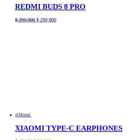
REDMI BUDS 8 PRO
El
El
$
399,900
$
299,900
precio
precio
original
actual
era:
es:
$ 399,900.
$ 299,900.
¡Oferta!
XIAOMI TYPE-C EARPHONES