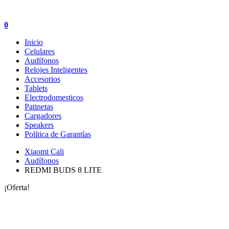
0
Inicio
Celulares
Audífonos
Relojes Inteligentes
Accesorios
Tablets
Electrodomesticos
Patinetas
Cargadores
Speakers
Política de Garantías
Xiaomi Cali
Audífonos
REDMI BUDS 8 LITE
¡Oferta!