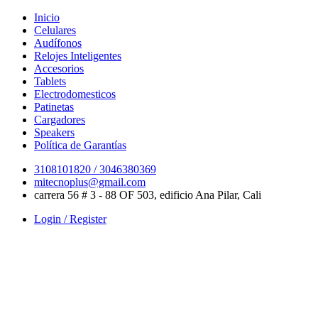
Skip
Inicio
to
Celulares
content
Audífonos
Relojes Inteligentes
Accesorios
Tablets
Electrodomesticos
Patinetas
Cargadores
Speakers
Política de Garantías
3108101820 / 3046380369
mitecnoplus@gmail.com
carrera 56 # 3 - 88 OF 503, edificio Ana Pilar, Cali
Login / Register