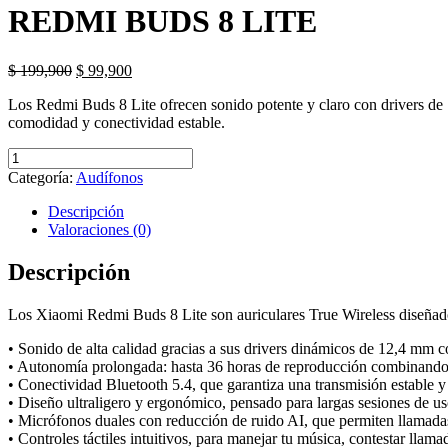
REDMI BUDS 8 LITE
El
El
$
199,900
$
99,900
precio
precio
Los Redmi Buds 8 Lite ofrecen sonido potente y claro con drivers de 1
original
actual
comodidad y conectividad estable.
era:
es:
$ 199,900.
$ 99,900.
REDMI
BUDS
Categoría:
Audífonos
8
LITE
Descripción
cantidad
Valoraciones (0)
Descripción
Los Xiaomi Redmi Buds 8 Lite son auriculares True Wireless diseñados
• Sonido de alta calidad gracias a sus drivers dinámicos de 12,4 mm c
• Autonomía prolongada: hasta 36 horas de reproducción combinando los
• Conectividad Bluetooth 5.4, que garantiza una transmisión estable y
• Diseño ultraligero y ergonómico, pensado para largas sesiones de uso
• Micrófonos duales con reducción de ruido AI, que permiten llamadas
• Controles táctiles intuitivos, para manejar tu música, contestar llama