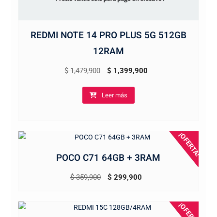
REDMI NOTE 14 PRO PLUS 5G 512GB
12RAM
El
El
$
1,479,900
$
1,399,900
precio
precio
Leer más
original
actual
era:
es:
$ 1,479,900.
$ 1,399,900.
¡OFERTA!
POCO C71 64GB + 3RAM
El
El
$
359,900
$
299,900
precio
precio
original
actual
¡OFERTA!
era:
es: