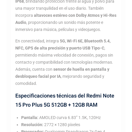
IP68
, brindando protección frente al agua y polvo para
una mayor tranquilidad en el uso diario. También
incorpora
altavoces estéreo con Dolby Atmos y Hi-Res
Audio
, proporcionando un sonido más potente e
inmersivo para música, películas y videojuegos.
En conectividad, integra
5G, Wi-Fi 6E, Bluetooth 5.4,
NFC, GPS de alta precisión y puerto USB Tipo-C
,
permitiendo máxima velocidad de conexión, pagos sin
contacto y compatibilidad con tecnologías modernas.
Además, cuenta con
sensor de huella en pantalla y
desbloqueo facial por IA
, mejorando seguridad y
comodidad.
Especificaciones técnicas del Redmi Note
15 Pro Plus 5G 512GB + 12GB RAM
Pantalla:
AMOLED curva 6.83” 1.5K, 120Hz
Resolución:
2772 × 1280 píxeles
Procesador:
Qualcomm Snapdragon 7s Gen 4