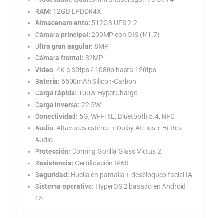
RAM:
12GB LPDDR4X
Almacenamiento:
512GB UFS 2.2
Cámara principal:
200MP con OIS (f/1.7)
Ultra gran angular:
8MP
Cámara frontal:
32MP
Video:
4K a 30fps / 1080p hasta 120fps
Batería:
6500mAh Silicon-Carbon
Carga rápida:
100W HyperCharge
Carga inversa:
22.5W
Conectividad:
5G, Wi-Fi 6E, Bluetooth 5.4, NFC
Audio:
Altavoces estéreo + Dolby Atmos + Hi-Res
Audio
Protección:
Corning Gorilla Glass Victus 2
Resistencia:
Certificación IP68
Seguridad:
Huella en pantalla + desbloqueo facial IA
Sistema operativo:
HyperOS 2 basado en Android
15