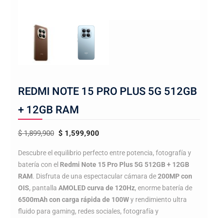
REDMI NOTE 15 PRO PLUS 5G 512GB
+ 12GB RAM
El
El
$
1,899,900
$
1,599,900
precio
precio
Descubre el equilibrio perfecto entre potencia, fotografía y
original
actual
batería con el
Redmi Note 15 Pro Plus 5G 512GB + 12GB
era:
es:
RAM
. Disfruta de una espectacular cámara de
200MP con
$ 1,899,900.
$ 1,599,900.
OIS
, pantalla
AMOLED curva de 120Hz
, enorme batería de
6500mAh con carga rápida de 100W
y rendimiento ultra
fluido para gaming, redes sociales, fotografía y