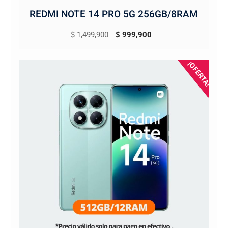
REDMI NOTE 14 PRO 5G 256GB/8RAM
El
El
$
1,499,900
$
999,900
precio
precio
original
actual
¡OFERTA!
era:
es:
$ 1,499,900.
$ 999,900.