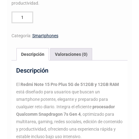
productividad.
REDMI
NOTE
15
Categoría:
Smartphones
PRO
PLUS
5G
Descripción
Valoraciones (0)
512GB
+
Descripción
12GB
RAM
El
Redmi Note 15 Pro Plus 5G de 512GB y 12GB RAM
cantidad
está diseñado para usuarios que buscan un
smartphone potente, elegante y preparado para
cualquier reto diario. Integra el eficiente
procesador
Qualcomm Snapdragon 7s Gen 4
, optimizado para
multitarea, gaming, redes sociales, edición de contenido
y productividad, ofreciendo una experiencia rápida y
estable incluso bajo uso intensivo.