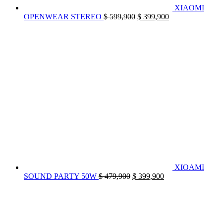
XIAOMI
El
El
OPENWEAR STEREO
$
599,900
$
399,900
precio
precio
original
actual
era:
es:
$ 599,900.
$ 399,900.
XIOAMI
El
El
SOUND PARTY 50W
$
479,900
$
399,900
precio
precio
original
actual
era:
es:
$ 479,900.
$ 399,900.