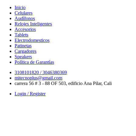
Skip
Inicio
to
Celulares
content
Audífonos
Relojes Inteligentes
Accesorios
Tablets
Electrodomesticos
Patinetas
Cargadores
Speakers
Política de Garantías
3108101820 / 3046380369
mitecnoplus@gmail.com
carrera 56 # 3 - 88 OF 503, edificio Ana Pilar, Cali
Login / Register