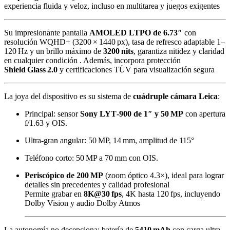
experiencia fluida y veloz, incluso en multitarea y juegos exigentes
Su impresionante pantalla
AMOLED LTPO de 6.73″
con
resolución WQHD+ (3200 × 1440 px), tasa de refresco adaptable 1–
120 Hz y un brillo máximo de
3200 nits
, garantiza nitidez y claridad
en cualquier condición
.
Además, incorpora protección
Shield Glass 2.0
y certificaciones TÜV para visualización segura
La joya del dispositivo es su sistema de
cuádruple cámara Leica
:
Principal: sensor
Sony LYT‑900 de 1″ y 50 MP
con apertura
f/1.63 y OIS.
Ultra‑gran angular: 50 MP, 14 mm, amplitud de 115°
Teléfono corto: 50 MP a 70 mm con OIS.
Periscópico de 200 MP
(zoom óptico 4.3×), ideal para lograr
detalles sin precedentes y calidad profesional
Permite grabar en
8K@30 fps
, 4K hasta 120 fps, incluyendo
Dolby Vision y audio Dolby Atmos
La autonomía no decepciona: batería de
5410 mAh
con carga ultra