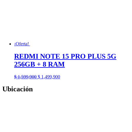
¡Oferta!
REDMI NOTE 15 PRO PLUS 5G
256GB + 8 RAM
El
El
$
1,599,900
$
1,499,900
precio
precio
original
actual
Ubicación
era:
es:
$ 1,599,900.
$ 1,499,900.