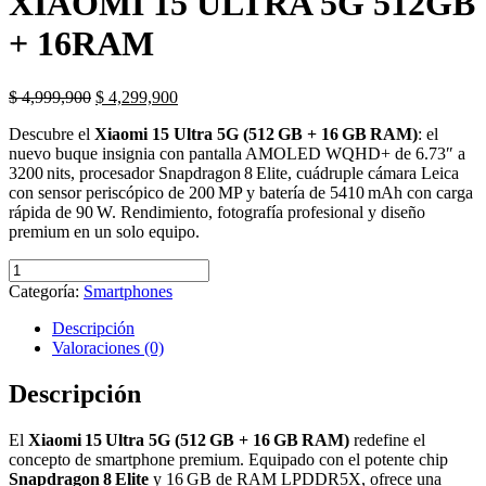
XIAOMI 15 ULTRA 5G 512GB
+ 16RAM
El
El
$
4,999,900
$
4,299,900
precio
precio
Descubre el
Xiaomi 15 Ultra 5G (512 GB + 16 GB RAM)
: el
original
actual
nuevo buque insignia con pantalla AMOLED WQHD+ de 6.73″ a
era:
es:
3200 nits, procesador Snapdragon 8 Elite, cuádruple cámara Leica
$ 4,999,900.
$ 4,299,900.
con sensor periscópico de 200 MP y batería de 5410 mAh con carga
rápida de 90 W. Rendimiento, fotografía profesional y diseño
premium en un solo equipo.
XIAOMI
15
Categoría:
Smartphones
ULTRA
5G
Descripción
512GB
Valoraciones (0)
+
16RAM
Descripción
cantidad
El
Xiaomi 15 Ultra 5G (512 GB + 16 GB RAM)
redefine el
concepto de smartphone premium. Equipado con el potente chip
Snapdragon 8 Elite
y 16 GB de RAM LPDDR5X, ofrece una