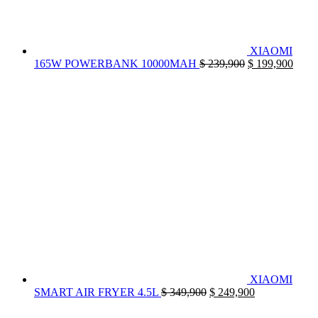
XIAOMI
El
El
165W POWERBANK 10000MAH
$
239,900
$
199,900
precio
preci
original
actua
era:
es:
$ 239,900.
$ 199
XIAOMI
El
El
SMART AIR FRYER 4.5L
$
349,900
$
249,900
precio
precio
original
actual