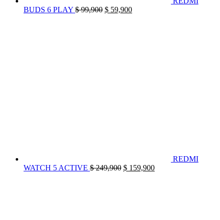
REDMI
El
El
BUDS 6 PLAY
$
99,900
$
59,900
precio
precio
original
actual
era:
es:
$ 99,900.
$ 59,900.
REDMI
El
El
WATCH 5 ACTIVE
$
249,900
$
159,900
precio
precio
original
actual
era:
es:
$ 249,900.
$ 159,900.