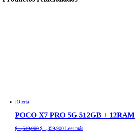
¡Oferta!
POCO X7 PRO 5G 512GB + 12RAM
El
El
$
1,549,900
$
1,359,900
Leer más
precio
precio
original
actual