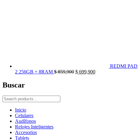
REDMI PAD
El
El
2 256GB + 8RAM
$
859,900
$
699,900
precio
precio
original
actual
Buscar
era:
es:
$ 859,900.
$ 699,900.
Search
for:
Inicio
Celulares
Audífonos
Relojes Inteligentes
Accesorios
Tablets