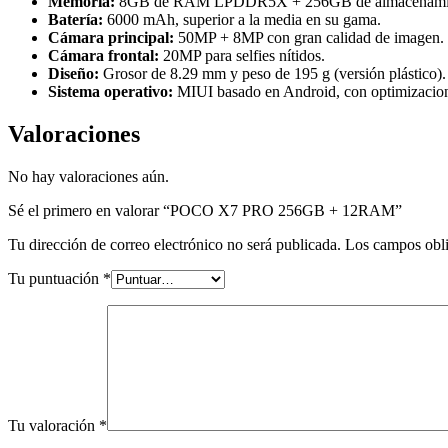
Memoria:
8GB de RAM LPDDR5X + 256GB de almacenamie
Batería:
6000 mAh, superior a la media en su gama.
Cámara principal:
50MP + 8MP con gran calidad de imagen.
Cámara frontal:
20MP para selfies nítidos.
Diseño:
Grosor de 8.29 mm y peso de 195 g (versión plástico).
Sistema operativo:
MIUI basado en Android, con optimizacion
Valoraciones
No hay valoraciones aún.
Sé el primero en valorar “POCO X7 PRO 256GB + 12RAM”
Tu dirección de correo electrónico no será publicada.
Los campos obli
Tu puntuación
*
Tu valoración
*