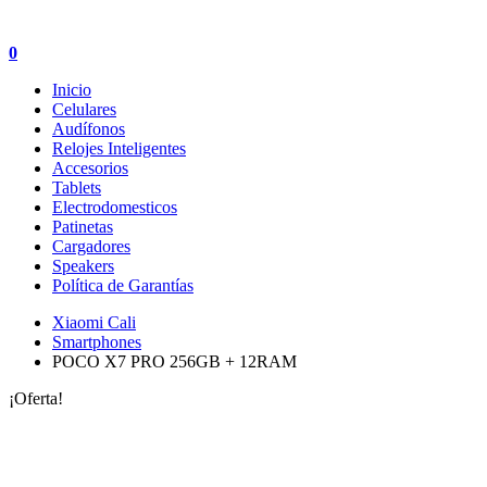
0
Inicio
Celulares
Audífonos
Relojes Inteligentes
Accesorios
Tablets
Electrodomesticos
Patinetas
Cargadores
Speakers
Política de Garantías
Xiaomi Cali
Smartphones
POCO X7 PRO 256GB + 12RAM
¡Oferta!