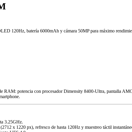
AM
D 120Hz, batería 6000mAh y cámara 50MP para máximo rendimiento
RAM: potencia con procesador Dimensity 8400-Ultra, pantalla AMO
smartphone.
sta 3.25GHz.
12 x 1220 px), refresco de hasta 120Hz y muestreo táctil instantán