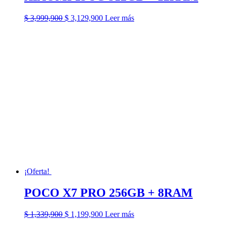
El
El
$
3,999,900
$
3,129,900
Leer más
precio
precio
original
actual
era:
es:
$ 3,999,900.
$ 3,129,900.
¡Oferta!
POCO X7 PRO 256GB + 8RAM
El
El
$
1,339,900
$
1,199,900
Leer más
precio
precio