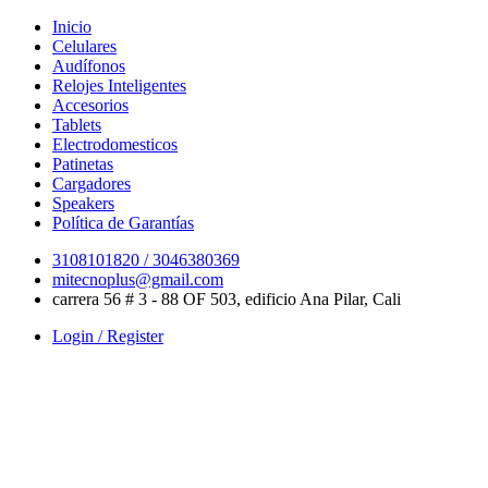
Skip
Inicio
to
Celulares
content
Audífonos
Relojes Inteligentes
Accesorios
Tablets
Electrodomesticos
Patinetas
Cargadores
Speakers
Política de Garantías
3108101820 / 3046380369
mitecnoplus@gmail.com
carrera 56 # 3 - 88 OF 503, edificio Ana Pilar, Cali
Login / Register