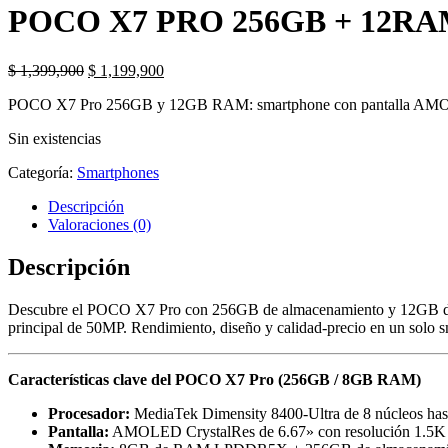
POCO X7 PRO 256GB + 12R
El
El
$
1,399,900
$
1,199,900
precio
precio
POCO X7 Pro 256GB y 12GB RAM: smartphone con pantalla AMOLE
original
actual
era:
es:
Sin existencias
$ 1,399,900.
$ 1,199,900.
Categoría:
Smartphones
Descripción
Valoraciones (0)
Descripción
Descubre el POCO X7 Pro con 256GB de almacenamiento y 12GB de 
principal de 50MP. Rendimiento, diseño y calidad-precio en un solo 
Características clave del POCO X7 Pro (256GB / 8GB RAM)
Procesador:
MediaTek Dimensity 8400-Ultra de 8 núcleos ha
Pantalla:
AMOLED CrystalRes de 6.67» con resolución 1.5K (27