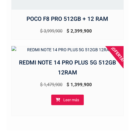
POCO F8 PRO 512GB + 12 RAM
El
El
$
3,999,900
$
2,399,900
precio
precio
original
actual
¡OFERTA!
era:
es:
REDMI NOTE 14 PRO PLUS 5G 512GB
$ 3,999,900.
$ 2,399,900.
12RAM
El
El
$
1,479,900
$
1,399,900
precio
precio
Leer más
original
actual
era:
es:
$ 1,479,900.
$ 1,399,900.