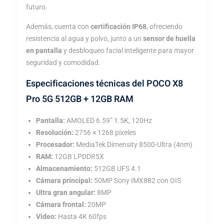
futuro.
Además, cuenta con
certificación IP68
, ofreciendo
resistencia al agua y polvo, junto a un
sensor de huella
en pantalla
y desbloqueo facial inteligente para mayor
seguridad y comodidad.
Especificaciones técnicas del POCO X8
Pro 5G 512GB + 12GB RAM
Pantalla:
AMOLED 6.59” 1.5K, 120Hz
Resolución:
2756 × 1268 píxeles
Procesador:
MediaTek Dimensity 8500-Ultra (4nm)
RAM:
12GB LPDDR5X
Almacenamiento:
512GB UFS 4.1
Cámara principal:
50MP Sony IMX882 con OIS
Ultra gran angular:
8MP
Cámara frontal:
20MP
Video:
Hasta 4K 60fps