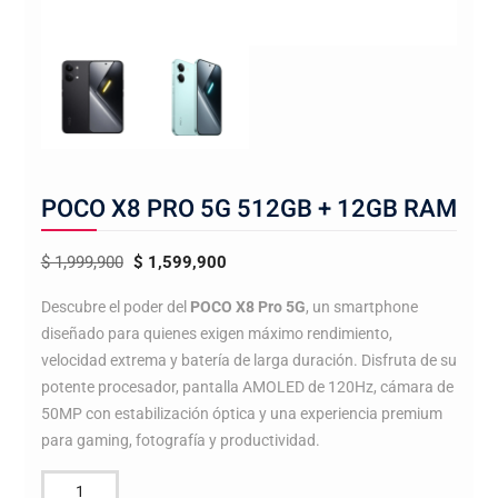
POCO X8 PRO 5G 512GB + 12GB RAM
El
El
$
1,999,900
$
1,599,900
precio
precio
Descubre el poder del
POCO X8 Pro 5G
, un smartphone
original
actual
diseñado para quienes exigen máximo rendimiento,
era:
es:
velocidad extrema y batería de larga duración. Disfruta de su
$ 1,999,900.
$ 1,599,900.
potente procesador, pantalla AMOLED de 120Hz, cámara de
50MP con estabilización óptica y una experiencia premium
para gaming, fotografía y productividad.
POCO