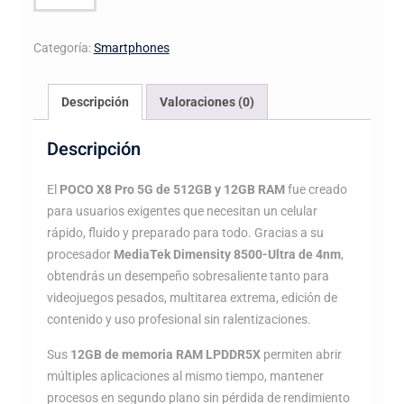
X8
PRO
Categoría:
Smartphones
5G
512GB
+
Descripción
Valoraciones (0)
12GB
RAM
Descripción
cantidad
El
POCO X8 Pro 5G de 512GB y 12GB RAM
fue creado
para usuarios exigentes que necesitan un celular
rápido, fluido y preparado para todo. Gracias a su
procesador
MediaTek Dimensity 8500-Ultra de 4nm
,
obtendrás un desempeño sobresaliente tanto para
videojuegos pesados, multitarea extrema, edición de
contenido y uso profesional sin ralentizaciones.
Sus
12GB de memoria RAM LPDDR5X
permiten abrir
múltiples aplicaciones al mismo tiempo, mantener
procesos en segundo plano sin pérdida de rendimiento