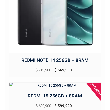
REDMI NOTE 14 256GB + 8RAM
El
El
$
719,900
$
669,900
precio
precio
original
actual
¡OFERTA!
era:
es:
REDMI 15 256GB + 8RAM
$ 719,900.
$ 669,900.
El
El
$
699,900
$
599,900