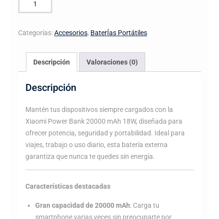
REDMI
POWERBANK
18W
Categorías:
Accesorios
,
BaterÍas Portátiles
20000
MAH
cantidad
Descripción
Valoraciones (0)
Descripción
Mantén tus dispositivos siempre cargados con la
Xiaomi Power Bank 20000 mAh 18W, diseñada para
ofrecer potencia, seguridad y portabilidad. Ideal para
viajes, trabajo o uso diario, esta batería externa
garantiza que nunca te quedes sin energía.
Características destacadas
Gran capacidad de 20000 mAh
: Carga tu
smartphone varias veces sin preocuparte por