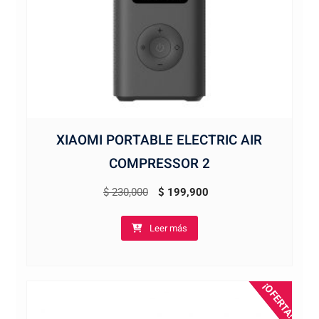
XIAOMI PORTABLE ELECTRIC AIR
COMPRESSOR 2
El
El
$
230,000
$
199,900
precio
precio
Leer más
original
actual
era:
es:
$ 230,000.
$ 199,900.
¡OFERTA!