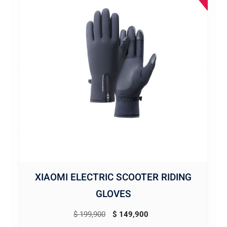
XIAOMI ELECTRIC SCOOTER RIDING
GLOVES
El
El
$
199,900
$
149,900